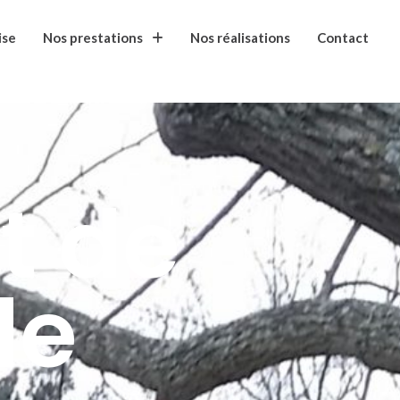
ise
Nos prestations
Nos réalisations
Contact
t de
de