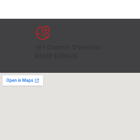
161 Chemin D'evenos
83330 EVENOS