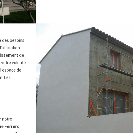
te des besoins
’utilisation
issement de
i votre volonté
el espace de
n. Les
r notre
e Ferrero
,