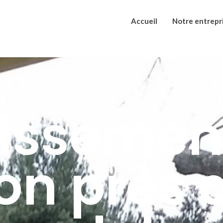
Accueil
Notre entrepr
issemen
on près 