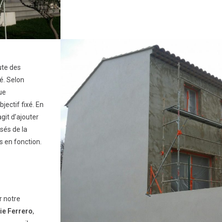
oute des
é. Selon
ue
jectif fixé. En
agit d’ajouter
sés de la
 en fonction.
r notre
e Ferrero
,