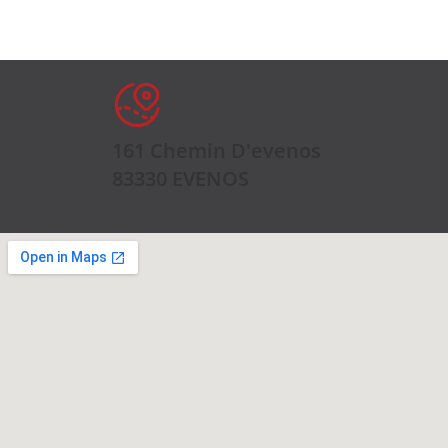
161 Chemin D'evenos
83330 EVENOS