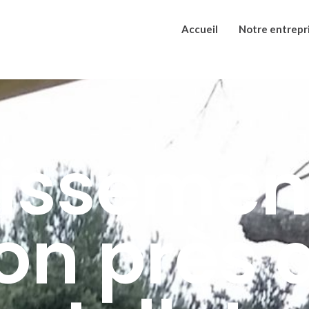
Accueil
Notre entrepr
issemen
on près 